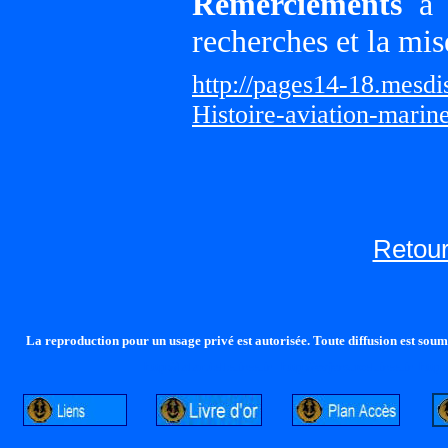
Remerciements
à G
recherches et la mis
http://pages14-18.mesd
Histoire-aviation-marin
Retour
La reproduction pour un usage privé est autorisée. Toute diffusion est soumi
http://lalandelle.free.fr
http://cvjcrouxel.free.fr
http: