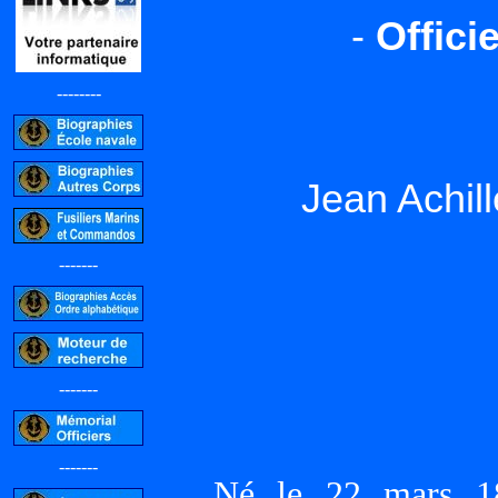
-
Offici
--------
Jean Achi
-------
-------
-------
Né le 22 mars 