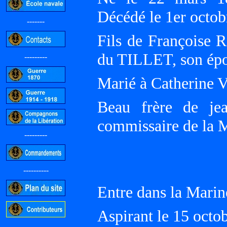
Décédé le 1er octo
-------
Fils de Françoise R
du TILLET, son ép
---------
Marié à Catherine
Beau frère de j
commissaire de la M
---------
----------
Entre dans la Marin
Aspirant le 15 octo
-----------