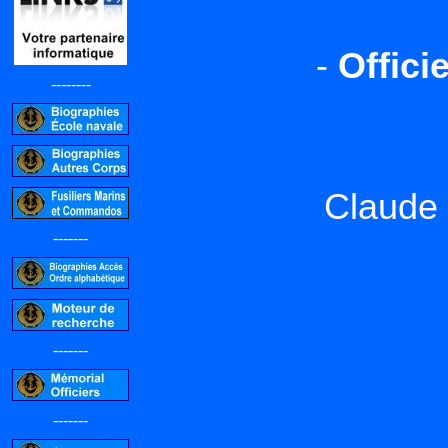
-
Offici
--------
Claude
-------
-------
-------