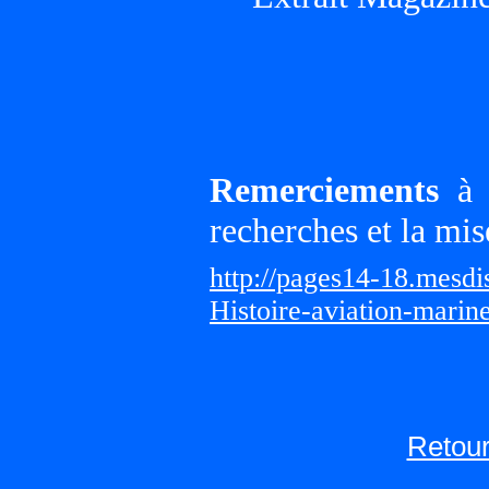
Remerciements
à G
recherches et la mis
http://pages14-18.mesd
Histoire-aviation-marin
Retour