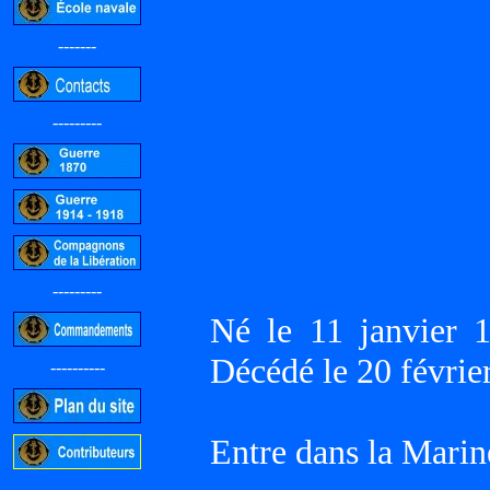
-------
---------
---------
Né le 11 janvier
Décédé le 20 févri
----------
Entre dans la Marin
-----------