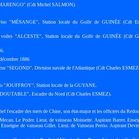
dre "MARENGO" (Cdt Michel SALMON).
'aviso "MÉSANGE", Station locale du Golfe de GUINÉE (Cdt 
 à voiles "ALCESTE", Station locale du Golfe de GUINÉE (Cdt G
86.
0 décembre 1886
iseur "SEGOND", Division navale de l'Atlantique (Cdt Charles ESMEZ
iso "JOUFFROY", Station locale de la GUYANE.
 "REDOUTABLE", Escadre du Nord (Cdt Charles ESMEZ).
ef l'escadre des mers de Chine, son état-major et les officiers du Redou
ecan. Le Poder. Lieut. de vaisseau Moissette. Aspirant Barret. Ense
 Enseigne de vaisseau Gillet. Lieut. de Vaisseau Perrio. Aspirant Devi