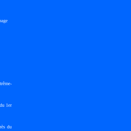
page
trême-
du 1er
rès du