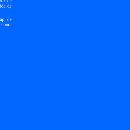
goux de
aide de
Cap. de
second.