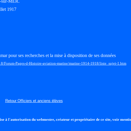
-sur-MER.
illet 1917
mar pour ses recherches et la mise à disposition de ses données
18/Forum-Pages-d-Histoire-aviation-marine/marine-1914-1918/liste_sujet-1.htm
Retour Officiers et anciens élèves
se à l'autorisation du webmestre, créateur et propriétaire de ce site, voir mentio
//tcdorage.free.fr
http://anciensdubourdais.free.fr
http://anfmc.free.fr