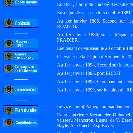
En 1881, à bord du cuirassé d'esca
-------
Enseigne de vaisseau le 5 octobre 1881.
Au 1er janvier 1885, Second sur l
ROZIER).
---------
Au 1er janvier 1886, sur la frégate
PRADIER).
Lieutenant de vaisseau le 20 octobre 18
Chevalier de la Légion d'Honneur le 2
Au 1er janvier 1894, Second sur le cro
Au 1er janvier 1896, port BREST.
---------
Au 1er janvier 1897, Commandant l'av
Au 1er janvier 1899, sur le cuirassé
----------
Le vice-amiral Pottier, commandant en ch
Rang supérieur : Mécanicien Duhamel. M
vaisseau Manceron. Lieute. de V. Béret.
Bayle. Asp Puech. Asp Boyer.
-----------