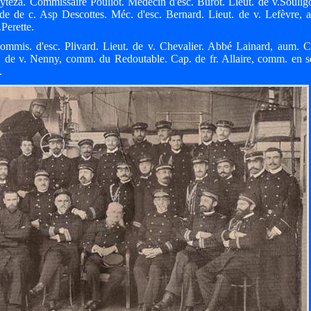
yteza. Commissaire Pouliot. Médecin d'esc. Burot. Lieut. de v.Souli
ide de c. Asp Descottes. Méc. d'esc. Bernard. Lieut. de v. Lefèvre, 
Perette.
Commis. d'esc. Plivard. Lieut. de v. Chevalier. Abbé Lainard, aum. 
ap. de v. Nenny, comm. du Redoutable. Cap. de fr. Allaire, comm. en 
.