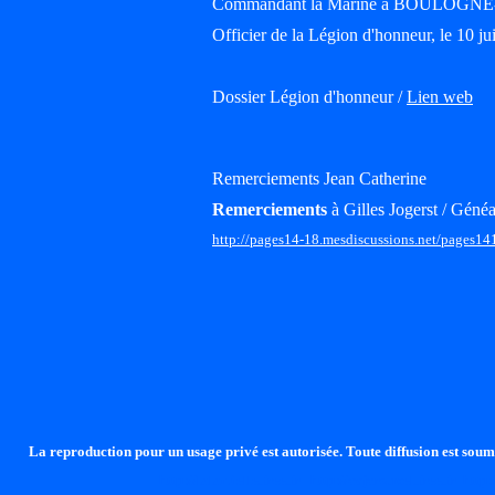
Commandant la Marine à BOULOGNE
Officier de la Légion d'honneur, le 10 ju
Dossier Légion d'honneur /
Lien web
Remerciements Jean Catherine
Remerciements
à Gilles Jogerst / Généa
http://pages14-18.mesdiscussions.net/pages14
La reproduction pour un usage privé est autorisée. Toute diffusion est soumi
http://lalandelle.free.fr
http://cvjcrouxel.free.fr
http: