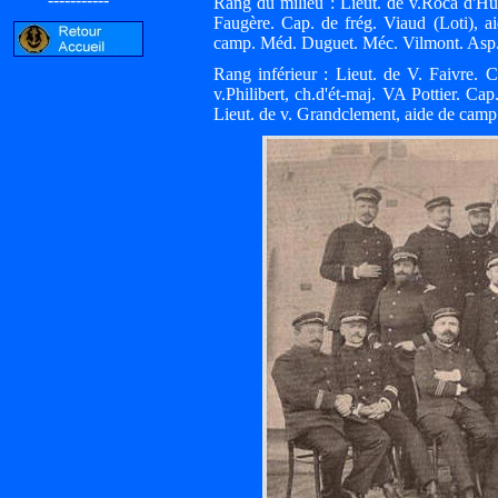
Rang du milieu : Lieut. de v.Roca d'Hu
Faugère. Cap. de frég. Viaud (Loti), a
camp. Méd. Duguet. Méc. Vilmont. Asp.
Rang inférieur : Lieut. de V. Faivre. 
v.Philibert, ch.d'ét-maj. VA Pottier. C
Lieut. de v. Grandclement, aide de camp