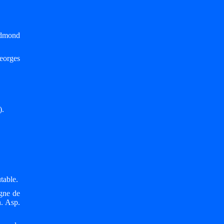
Edmond
eorges
).
table.
igne de
n. Asp.