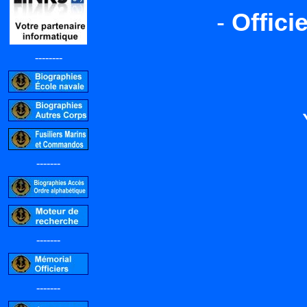
-
Offici
--------
-------
-------
-------