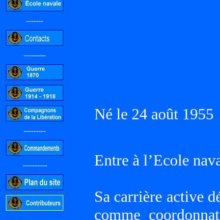
-------
---------
Né le 24 août 1955
---------
Entre à l’Ecole nav
----------
Sa carrière active d
comme coordonnate
-----------