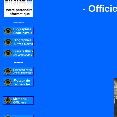
-
Offici
--------
-------
-------
-------