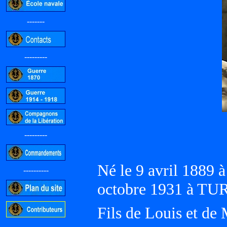
-------
---------
---------
Né le 9 avril 1889 
----------
octobre 1931 à TUR
Fils de Louis et d
-----------