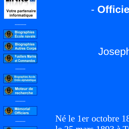
-
Offici
--------
Josep
-------
-------
Né le 1er octobre
-------