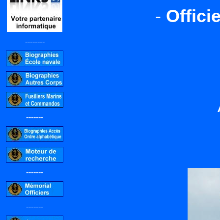
-
Offici
--------
-------
-------
-------