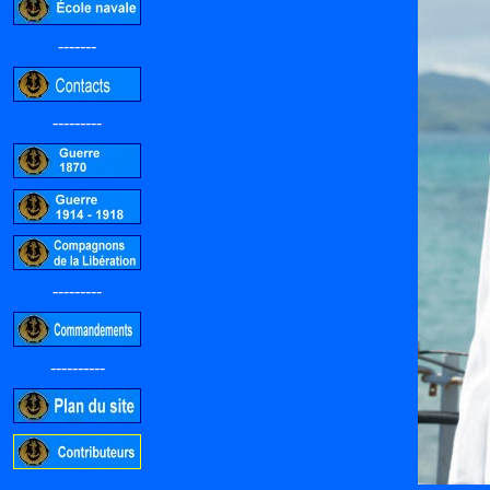
-------
---------
---------
----------
-----------