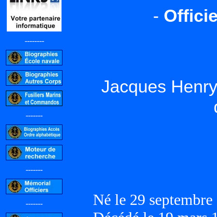
-
Offici
--------
Jacques Henr
-------
-------
Né le 29 septembre
-------