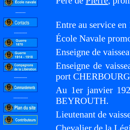
Père de
Pierre
, pro
-------
Entre au service en
---------
École Navale promo
Enseigne de vaissea
Enseigne de vaissea
port CHERBOURG
---------
Au 1er janvier 192
----------
BEYROUTH.
Lieutenant de vaiss
Chevalier de la Lég
-----------