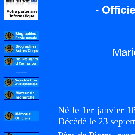
-
Offici
--------
Mar
-------
-------
Né le 1er janvier 
Décédé le 23 sept
-------