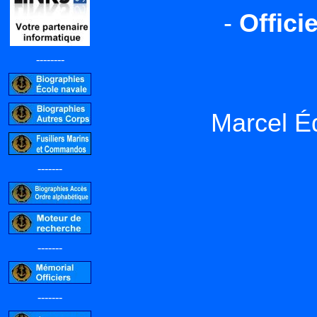
-
Offici
--------
Marcel É
-------
-------
-------