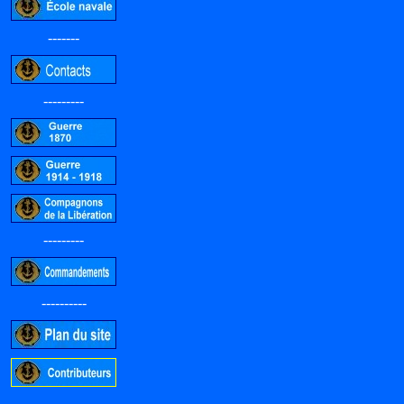
-------
---------
---------
----------
-----------