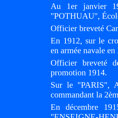
Au 1er janvier 19
"POTHUAU", École d'
Officier breveté Ca
En 1912, sur le 
en armée navale en 
Officier breveté 
promotion 1914.
Sur le "PARIS", 
commandant la 2èm
En décembre 1915
"ENSEIGNE-HENRY"