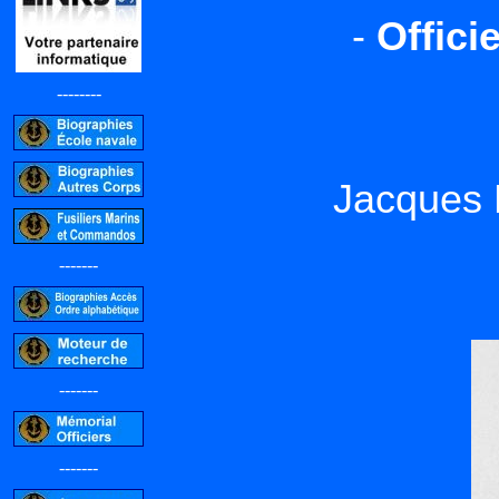
-
Offici
--------
Jacques 
-------
-------
-------