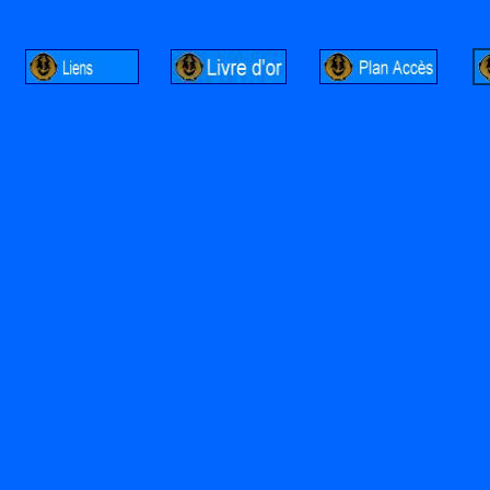
http://lalandelle.free.fr
http://cvjcrouxel.free.fr
http: