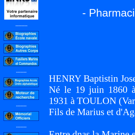
- Pharmaci
--------
-------
HENRY Baptistin Jos
Né le 19 juin 1860
1931 à TOULON (Var
-------
Fils de Marius et d'
-------
Entre dnas la Marine 