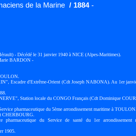
maciens de la Marine
/ 1884
-
ult) - Décédé le 31 janvier 1940 à NICE (Alpes-Maritimes).
th Marie BARDON -
t TOULON.
NKIN", Escadre d'Extrême-Orient (Cdt Joseph NABONA). Au 1er janvi
88.
es "MINERVE", Station locale du CONGO Français (Cdt Dominique CO
u Service pharmaceutique du 5ème arrondissement maritime à TOULON
, port CHERBOURG.
ce pharmaceutique du Service de santé du 1er arrondissement 
er 1905.