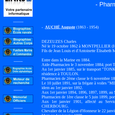
- Phar
--------
-
AUCHÉ Auguste
(1863 - 1954)
DEZEUZES Charles
Né le 19 octobre 1862 à MONTPELLIER (Héra
Fils de Jean Louis et d'Antoinette Élisabe
Entre dans la Marine en 1884.
-------
Aide-Pharmacien le 3 novembre 1884; por
Au 1er janvier 1885, sur le transport "TO
résidence à TOULON.
Pharmacien de 2ème classe le 6 novembre 18
Le 10 juillet 1891, sur la frégate à voil
idem au 1er janvier 1892.
-------
Aux 1er janvier 1894, 1896, 1897, 1899, a
Pharmacien de 1ère classe le 5 juin 1899
Aux 1er janvier 1901, affecté au Servi
CHERBOURG.
-------
Chevalier de la Légion d'Honneur le 22 janvi