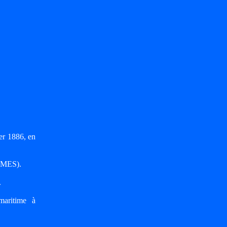
er 1886, en
URMES).
.
maritime à