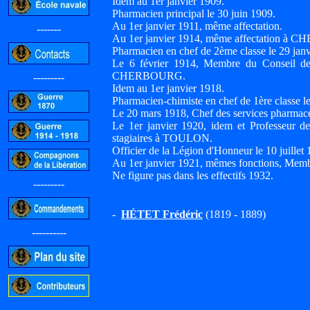
Idem au 1er janvier 1909.
Pharmacien principal le 30 juin 1909.
Au 1er janvier 1911, même affectation.
-------
Au 1er janvier 1914, même affectation à
Pharmacien en chef de 2ème classe le 29 janv
Le 6 février 1914, Membre du Conseil de
CHERBOURG.
---------
Idem au 1er janvier 1918.
Pharmacien-chimiste en chef de 1ère classe l
Le 20 mars 1918, Chef des services pharma
Le 1er janvier 1920, idem et Professeur de 
stagiaires à TOULON.
Officier de la Légion d'Honneur le 10 juillet 
Au 1er janvier 1921, mêmes fonctions, Membr
Ne figure pas dans les effectifs 1932.
---------
-
HÉTET Frédéric
(1819 - 1889)
----------
-----------