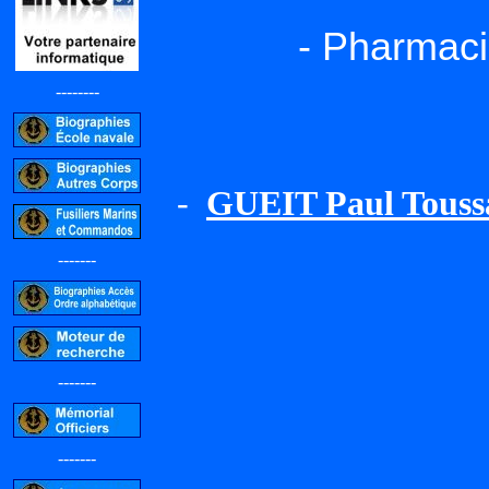
- Pharmaci
--------
-
GUEIT Paul Touss
-------
-------
-------