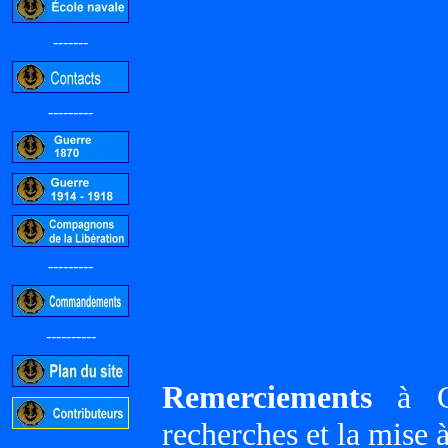
-------
---------
---------
----------
Remerciements
à Gi
recherches et la mise 
-----------