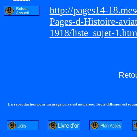
http://pages14-18.me
Pages-d-Histoire-avi
1918/liste_sujet-1.ht
Reto
La reproduction pour un usage privé est autorisée. Toute diffusion est soumi
http://lalandelle.free.fr
http://cvjcrouxel.free.fr
http: