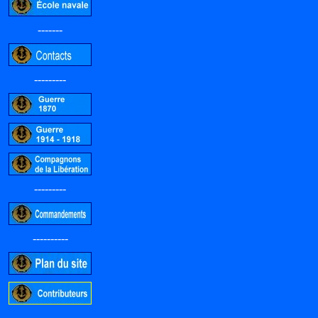
-------
---------
---------
----------
-----------