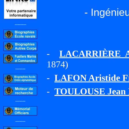
- Ingénie
--------
-
LACARRIÈRE Ach
1874)
-------
-
LAFON Aristide F
-
TOULOUSE Jean B
-------
-------