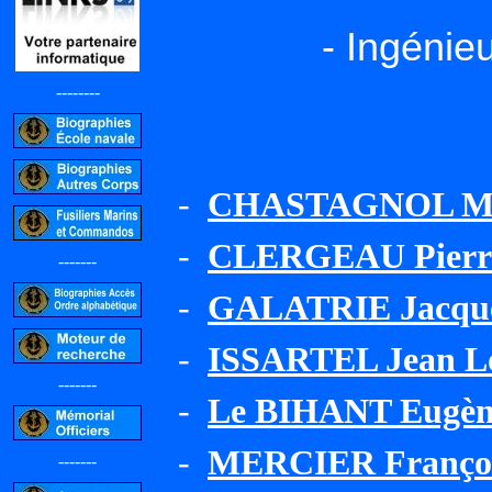
- Ingénie
--------
-
CHASTAGNOL M
-
CLERGEAU Pierr
-------
-
GALATRIE Jacqu
-
ISSARTEL Jean L
-------
-
Le BIHANT Eugène
-
MERCIER Franço
-------