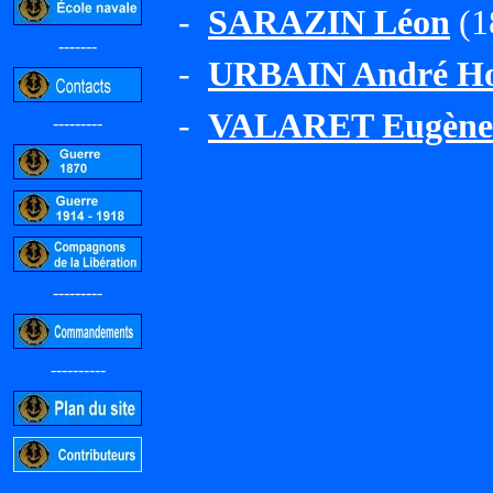
-
SARAZIN Léon
(1
-------
-
URBAIN André Ho
-
VALARET Eugène
---------
---------
----------
-----------