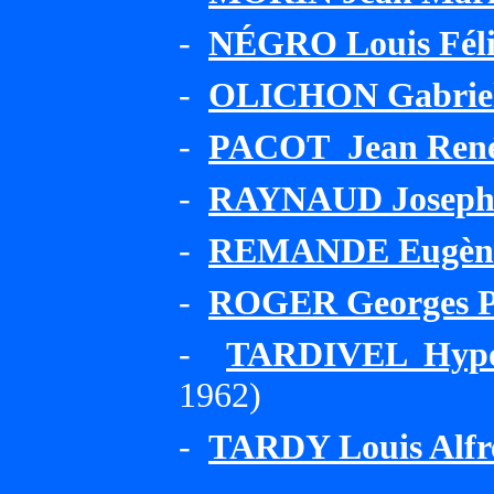
-
NÉGRO Louis Féli
-
OLICHON Gabriel 
-
PACOT Jean Ren
-
RAYNAUD Joseph 
-
REMANDE Eugène
-
ROGER Georges P
-
TARDIVEL Hypol
1962)
-
TARDY Louis Alfr