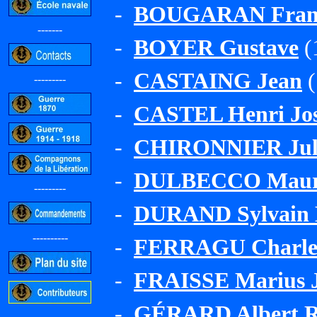
-
BOUGARAN Françoi
-------
-
BOYER Gustave
(1
-
CASTAING Jean
(
---------
-
CASTEL Henri Jos
-
CHIRONNIER Jule
-
DULBECCO Mauri
---------
-
DURAND Sylvain 
----------
-
FERRAGU Charles
-
FRAISSE Marius J
-
GÉRARD Albert R
-----------