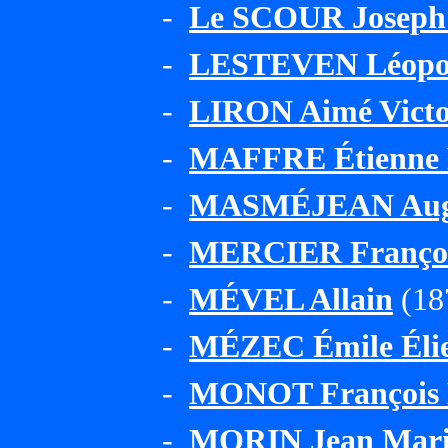
-
Le SCOUR Joseph
-
LESTEVEN Léopol
-
LIRON Aimé Vict
-
MAFFRE Étienne B
-
MASMÉJEAN Augus
-
MERCIER Françoi
-
MÉVEL Allain
(18
-
MÉZEC Émile Élie
-
MONOT François 
-
MORIN Jean Mari