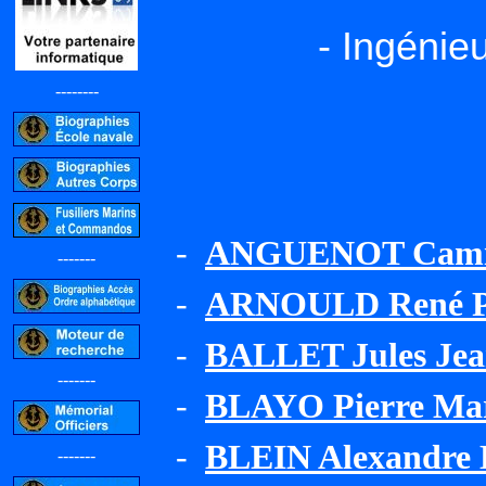
- Ingénie
--------
-
ANGUENOT Camill
-------
-
ARNOULD René P
-
BALLET Jules Jean
-------
-
BLAYO Pierre Ma
-
BLEIN Alexandre 
-------