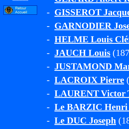
-
GISSEROT Jacque
-
GARNODIER Josep
-
HELME Louis Clé
-
JAUCH Louis
(187
-
JUSTAMOND Marc
-
LACROIX Pierre
(
-
LAURENT Victor 
-
Le BARZIC Henri
-
Le DUC Joseph
(18