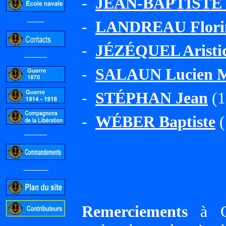
-
JEAN-BAPTISTE P
-------
-
LANDREAU Florim
-
JÉZÉQUEL Aristid
---------
-
SALAUN Lucien M
-
STÉPHAN Jean
(1
-
WÉBER Baptiste
(
---------
----------
Remerciements
à Gi
-----------