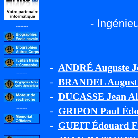
- Ingénie
--------
-
ANDRÉ Auguste Jo
-------
-
BRANDEL Auguste
-
DUCASSE Jean Alb
-------
-
GRIPON Paul Édo
-
GUEIT Édouard F
-------