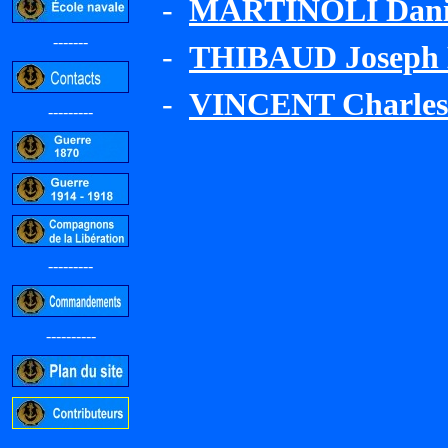
-
MARTINOLI Dani
-------
-
THIBAUD Joseph L
-
VINCENT Charles
---------
---------
----------
-----------