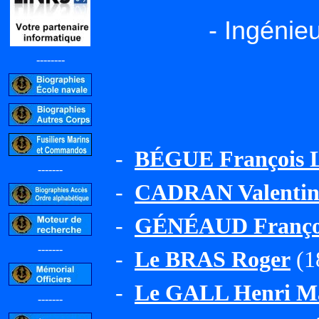
- Ingénie
--------
-
BÉGUE François L
-------
-
CADRAN Valentin 
-
GÉNÉAUD Françoi
-------
-
Le BRAS Roger
(1
-
Le GALL Henri Ma
-------