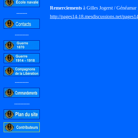
Remerciements
à Gilles Jogerst / Généamar 
-------
http://pages14-18.mesdiscussions.net/pages1
---------
---------
----------
-----------