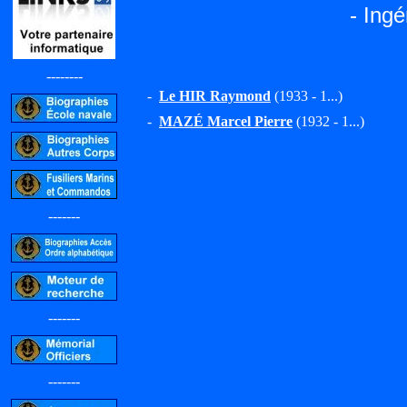
- Ing
--------
-
Le HIR Raymond
(1933 - 1...)
-
MAZÉ Marcel Pierre
(1932 - 1...)
-------
-------
-------