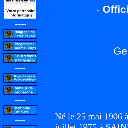
-
Offi
--------
Ge
-------
-------
Né le 25 mai 1906 
-------
juillet 1975 à SAI