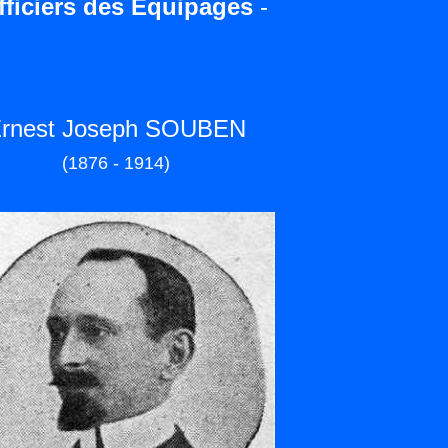
fficiers des Equipages
-
rnest Joseph SOUBEN
(1876 - 1914)