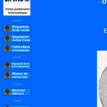
-
O
--------
E
-------
-------
-------