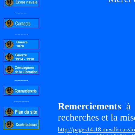
-------
---------
---------
----------
Remerciements
à G
recherches et la mis
http://pages14-18.mesdiscussi
-----------