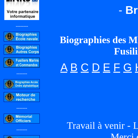
-
Br
--------
Biographies des Mor
Fusil
A
B
C
D
E
F
G
-------
-------
Travail à venir - 
-------
Merci 