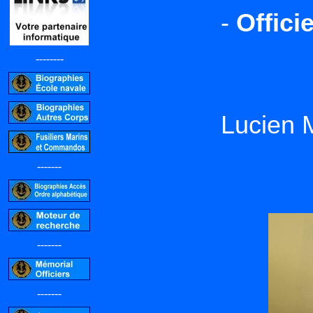
-
Offici
--------
Lucien 
-------
-------
-------