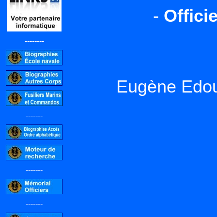
-
Offici
--------
Eugène Ed
-------
-------
-------