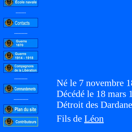
-------
---------
---------
Né le 7 novembre 
Décédé le 18 mars
----------
Détroit des Dardane
Fils de
Léon
-----------