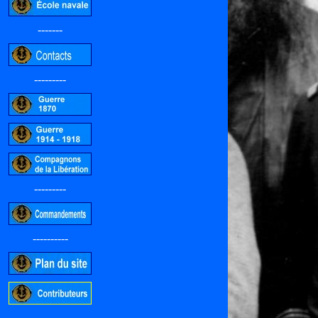
-------
---------
---------
----------
-----------