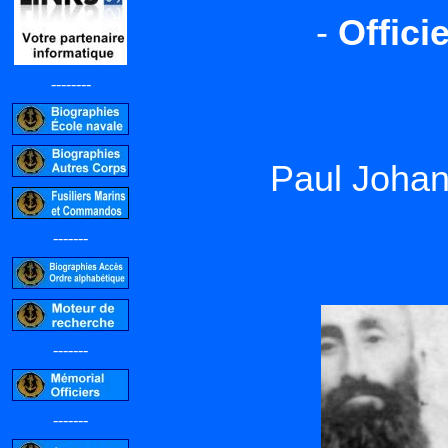
-
Offici
--------
Paul Joha
-------
-------
-------