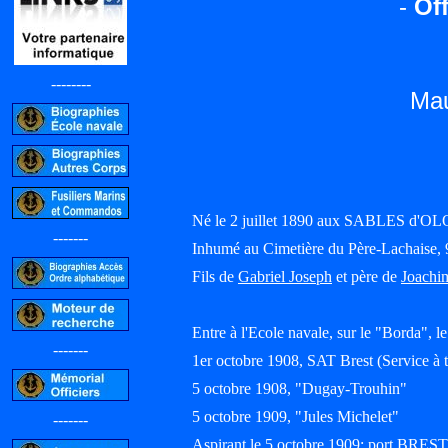
-
Off
--------
Ma
Né le 2 juillet 1890 aux SABLES d'O
-------
Inhumé au Cimetière du Père-Lachaise, 
Fils de
Gabriel Joseph
et père de
Joachim
Entre à l'Ecole navale, sur le "Borda", 
-------
1er octobre 1908, SAT Brest (Service à t
5 octobre 1908, "Dugay-Trouhin"
5 octobre 1909, "Jules Michelet"
-------
Aspirant le 5 octobre 1909; port BREST