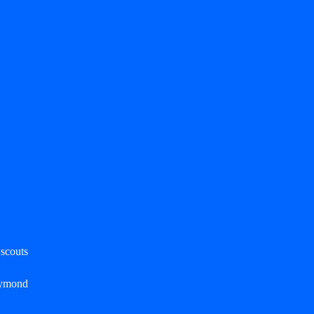
 scouts
aymond