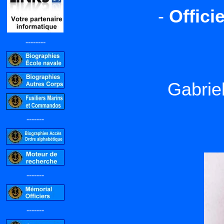
-
Offici
--------
Gabri
-------
-------
-------