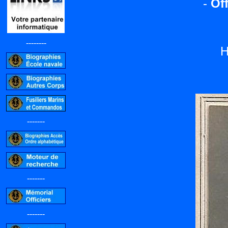
-
Off
--------
H
-------
-------
-------