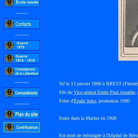
-------
---------
---------
Né le 13 janvier 1890 à BREST (Finist
Fils du
Vice-amiral Émile Paul Amable
,
Frère d'
Émile Jules
, promotion 1900
----------
Entre dans la Marine en 1908
Est mort de méningite à l'hôpital de Bres
-----------