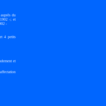
 auprès du
902 -; et
902 -
 4 petits
ndement et
ffectation