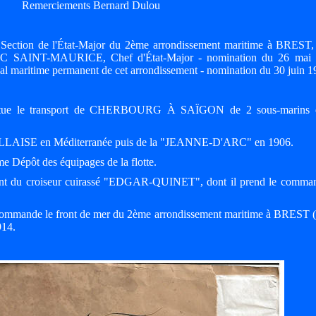
Remerciements Bernard Dulou
 Section de l'État-Major du 2ème arrondissement maritime à BREST,
 SAINT-MAURICE, Chef d'État-Major - nomination du 26 mai 1
l maritime permanent de cet arrondissement - nomination du 30 juin 1
tue le transport de CHERBOURG À SAÏGON de 2 sous-marins et
LAISE en Méditerranée puis de la "JEANNE-D'ARC" en 1906.
Dépôt des équipages de la flotte.
ement du croiseur cuirassé "EDGAR-QUINET", dont il prend le comma
 commande le front de mer du 2ème arrondissement maritime à BREST (a
914.