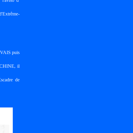
'aviso d'
d'Extrême-
RVAIS puis
CHINE, il
scadre de