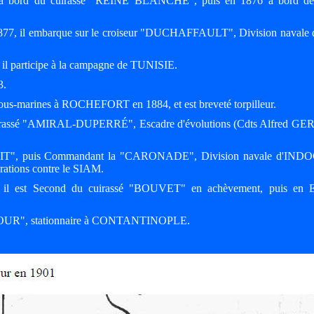
5 à bord du cuirassé "REINE BLANCHE", puis en 1876 à bord de l
1877, il embarque sur le croiseur "DUCHAFFAULT", Division navale 
l participe à la campagne de TUNISIE.
3.
s sous-marines à ROCHEFORT en 1884, et est breveté torpilleur.
 cuirassé "AMIRAL-DUPERRÉ", Escadre d'évolutions (Cdts Alfred GE
AIT", puis Commandant la "CARONADE", Division navale d'INDO
érations contre le SIAM.
7, il est Second du cuirassé "BOUVET" en achèvement, puis en E
TOUR", stationnaire à CONTANTINOPLE.