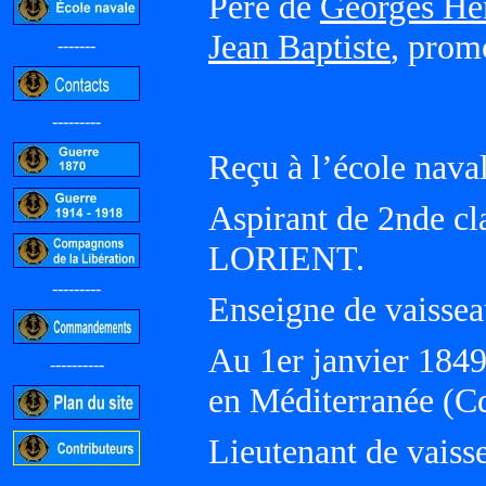
Père de
Georges Hen
Jean Baptiste
, prom
-------
---------
Reçu à l’école nava
Aspirant de 2nde cl
LORIENT.
---------
Enseigne de vaisse
Au 1er janvier 184
----------
en Méditerranée (
Lieutenant de vaisse
-----------