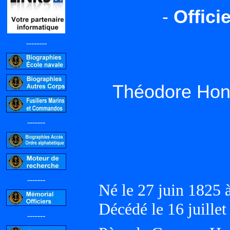
-
Offici
--------
Théodore Ho
-------
-------
Né le 27 juin 1825
Décédé le 16 juille
-------