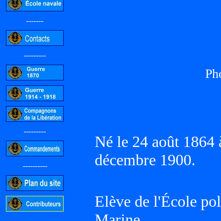
-------
---------
Ph
---------
Né le 24 août 1864
décembre 1900.
----------
Elève de l'École po
Marine.
-----------