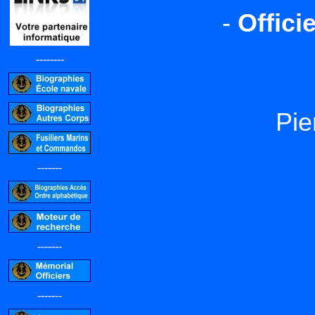
-
Offici
--------
Pie
-------
-------
-------