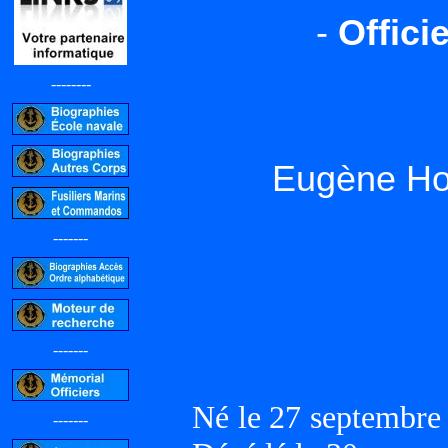
-
Offici
--------
Eugène Ho
-------
-------
Né le 27 septembr
-------