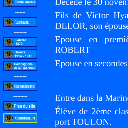
Décédé le 30 nove
-------
Fils de Victor Hy
DELOR, son épous
---------
Epouse en premiè
ROBERT
Epouse en seconde
---------
Entre dans la Marin
----------
Élève de 2ème clas
port TOULON.
-----------