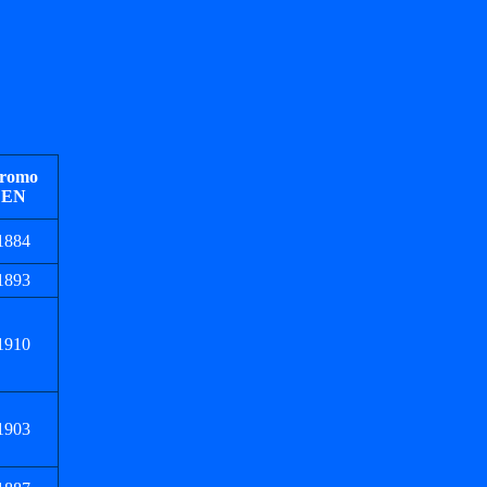
romo
EN
1884
1893
1910
1903