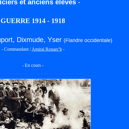
iciers et anciens élèves
-
GUERRE 1914 - 1918
euport, Dixmude, Yser
(Flandre occidentale)
- Commandant /
Amiral Ronarc'h
-
- En cours -