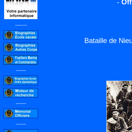
-
Off
--------
Bataille de Ni
-------
-------
-------