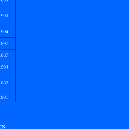
1903
1904
1897
1887
1904
1882
1901
 EN