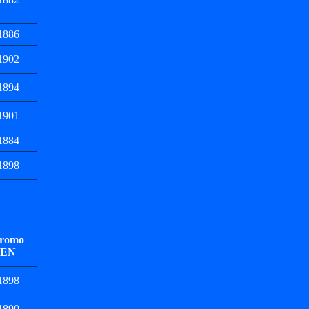
1886
1902
1894
1901
1884
1898
romo
EN
1898
1890