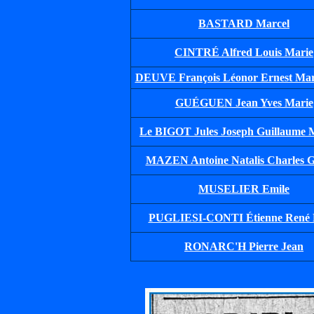
BASTARD Marcel
CINTRÉ Alfred Louis Marie
DEUVE François Léonor Ernest Mar
GUÉGUEN Jean Yves Marie
Le BIGOT Jules Joseph Guillaume 
MAZEN Antoine Natalis Charles G
MUSELIER Emile
PUGLIESI-CONTI Étienne René 
RONARC'H Pierre Jean