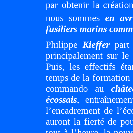
par obtenir la créati
nous sommes
en avr
fusiliers marins com
Philippe
Kieffer
part 
principalement sur le
Puis, les effectifs é
temps de la formation 
commando au
chât
écossais
, entraîneme
l’encadrement de l’éc
auront la fierté de po
tout à l’heure, la no