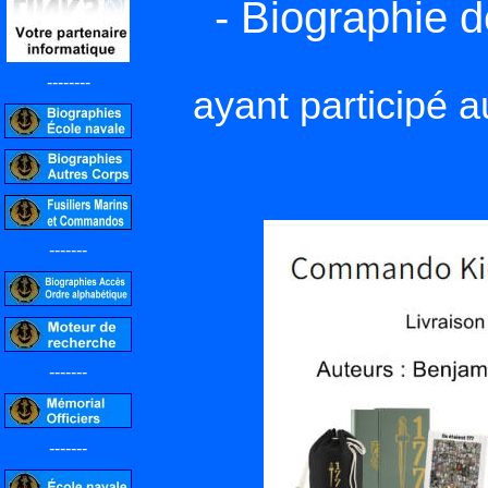
- Biographie 
--------
ayant participé
-------
-------
-------