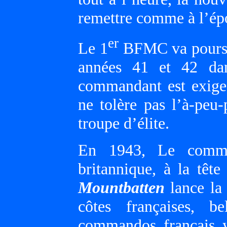
remettre comme à l’ép
er
Le 1
BFMC va poursui
années 41 et 42 dan
commandant est exigea
ne tolère pas l’à-peu-
troupe d’élite.
En 1943, Le comma
britannique, à la têt
Mountbatten
lance la
côtes françaises, b
commandos français y