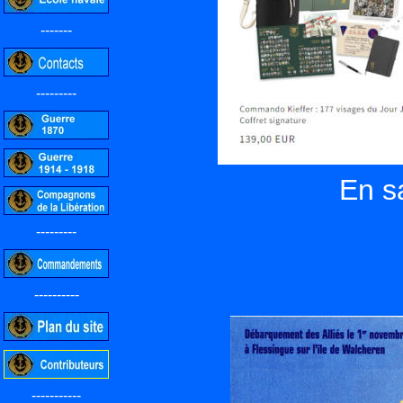
-------
---------
En s
---------
----------
-----------